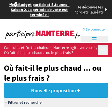
📢🗳️ Budget participatif Jeunes -
Je découvre les
Saison 2. La période de vote est
-
projets lauréats
terminée !
Se connecter
Menu princi
Canicules et fortes chaleurs, Nanterre agit avec vous !
/
Menu p
Où fait-il le plus chaud ... ou le plus frais ?
Où fait-il le plus chaud ... ou
le plus frais ?
Nouvelle proposition
Filtrer et rechercher
Passer la carte
Leaflet
|
©
OpenStreetMap
contributors