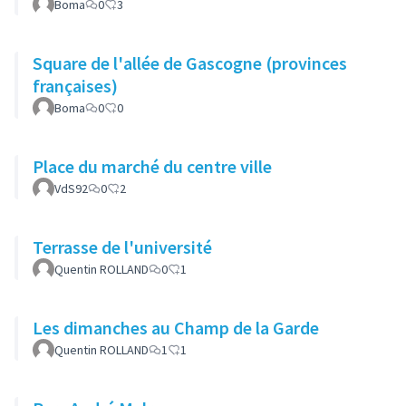
Boma
0
3
Square de l'allée de Gascogne (provinces
françaises)
Boma
0
0
Place du marché du centre ville
VdS92
0
2
Terrasse de l'université
Quentin ROLLAND
0
1
Les dimanches au Champ de la Garde
Quentin ROLLAND
1
1