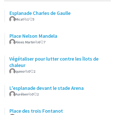
Esplanade Charles de Gaulle
Micat
1
5
Place Nelson Mandela
Alexis Martin
6
7
Végétaliser pour lutter contre les îlots de
chaleur
quinio
0
2
L'esplanade devant le stade Arena
Aurélien
0
2
Place des trois Fontanot