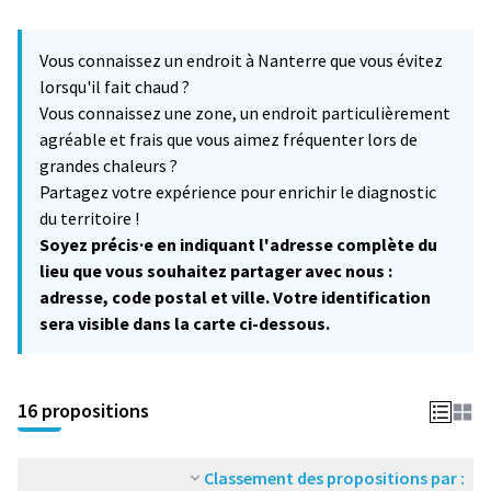
L'élément suivant est une carte qui présente les éléments de cet
+
Vous connaissez un endroit à Nanterre que vous évitez
−
lorsqu'il fait chaud ?
Vous connaissez une zone, un endroit particulièrement
agréable et frais que vous aimez fréquenter lors de
grandes chaleurs ?
Partagez votre expérience pour enrichir le diagnostic
du territoire !
Soyez précis·e en indiquant l'adresse complète du
lieu que vous souhaitez partager avec nous :
adresse, code postal et ville. Votre identification
sera visible dans la carte ci-dessous.
16 propositions
Classement des propositions par :