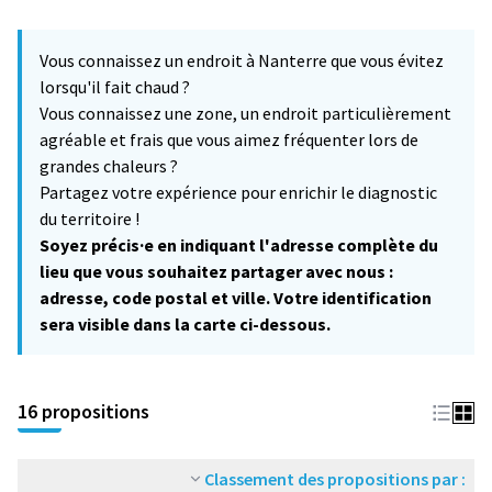
L'élément suivant est une carte qui présente les éléments de cet
+
Vous connaissez un endroit à Nanterre que vous évitez
−
lorsqu'il fait chaud ?
Vous connaissez une zone, un endroit particulièrement
agréable et frais que vous aimez fréquenter lors de
grandes chaleurs ?
Partagez votre expérience pour enrichir le diagnostic
du territoire !
Soyez précis·e en indiquant l'adresse complète du
lieu que vous souhaitez partager avec nous :
adresse, code postal et ville. Votre identification
sera visible dans la carte ci-dessous.
16 propositions
Classement des propositions par :