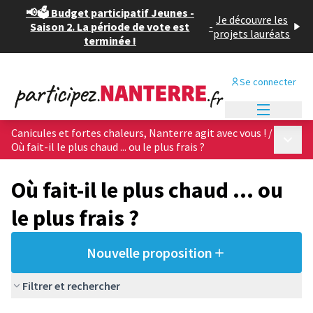
📢🗳️ Budget participatif Jeunes -
Je découvre les
Saison 2. La période de vote est
-
projets lauréats
terminée !
Se connecter
Menu princi
Canicules et fortes chaleurs, Nanterre agit avec vous !
/
Menu p
Où fait-il le plus chaud ... ou le plus frais ?
Où fait-il le plus chaud ... ou
le plus frais ?
Nouvelle proposition
Filtrer et rechercher
Passer la carte
Leaflet
|
©
OpenStreetMap
contributors