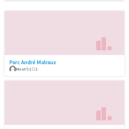
Parc André Malraux
Micat
1
2