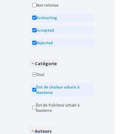
Non retenue
Evaluating
Accepted
Rejected
Catégorie
Tout
Îlot de chaleur urbain à
Nanterre
Îlot de fraîcheur urbain à
Nanterre
Auteurs