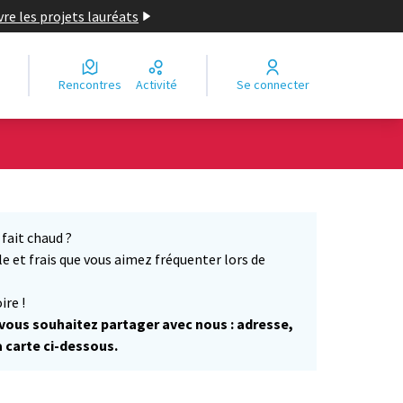
re les projets lauréats
Rencontres
Activité
Se connecter
Leaflet
|
©
OpenStreetMap
contributors
e des points de carte. L'élément peut être utilisé avec un lecteur
fait chaud ?
 et frais que vous aimez fréquenter lors de
ire !
 vous souhaitez partager avec nous : adresse,
a carte ci-dessous.