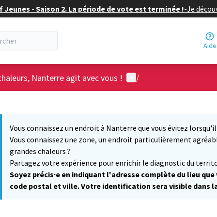
f Jeunes - Saison 2. La période de vote est terminée !
-
Je découv
Aide
Menu utilisateur
chaleurs, Nanterre agit avec vous !
/
 la carte
 suivant est une carte qui présente les éléments de cette page comm
Vous connaissez un endroit à Nanterre que vous évitez lorsqu'il 
Vous connaissez une zone, un endroit particulièrement agréable
grandes chaleurs ?
Partagez votre expérience pour enrichir le diagnostic du territo
Soyez précis·e en indiquant l'adresse complète du lieu que
code postal et ville. Votre identification sera visible dans l