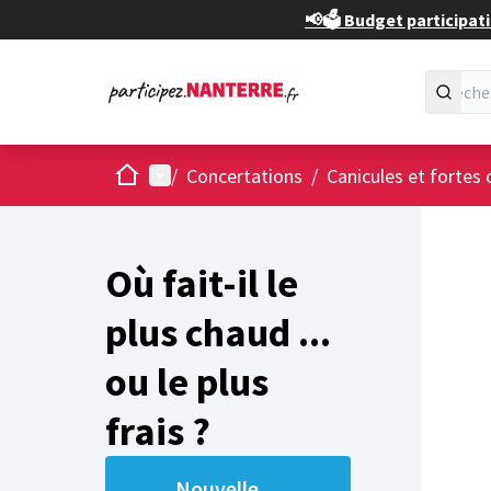
📢🗳️ Budget participati
Accueil
Menu principal
/
Concertations
/
Canicules et fortes 
Passer
L'élément
+
−
Où fait-il le
plus chaud ...
ou le plus
frais ?
Nouvelle