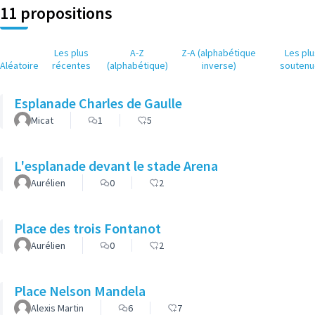
11 propositions
Les plus
A-Z
Z-A (alphabétique
Les pl
Aléatoire
récentes
(alphabétique)
inverse)
soutenu
Esplanade Charles de Gaulle
Micat
1
5
L'esplanade devant le stade Arena
Aurélien
0
2
Place des trois Fontanot
Aurélien
0
2
Place Nelson Mandela
Alexis Martin
6
7