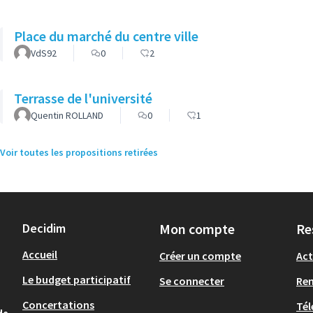
Place du marché du centre ville
VdS92
0
2
Terrasse de l'université
Quentin ROLLAND
0
1
Voir toutes les propositions retirées
Decidim
Mon compte
Re
Accueil
Créer un compte
Act
Le budget participatif
Se connecter
Re
Concertations
Tél