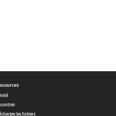
ssources
ivité
ncontres
écharger les fichiers