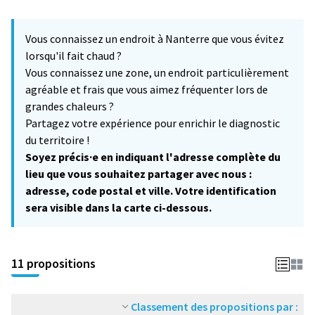
L'élément suivant est une carte qui présente les éléments de cet
+
Vous connaissez un endroit à Nanterre que vous évitez
−
lorsqu'il fait chaud ?
Vous connaissez une zone, un endroit particulièrement
agréable et frais que vous aimez fréquenter lors de
grandes chaleurs ?
Partagez votre expérience pour enrichir le diagnostic
du territoire !
Soyez précis·e en indiquant l'adresse complète du
lieu que vous souhaitez partager avec nous :
adresse, code postal et ville. Votre identification
sera visible dans la carte ci-dessous.
11 propositions
Classement des propositions par :