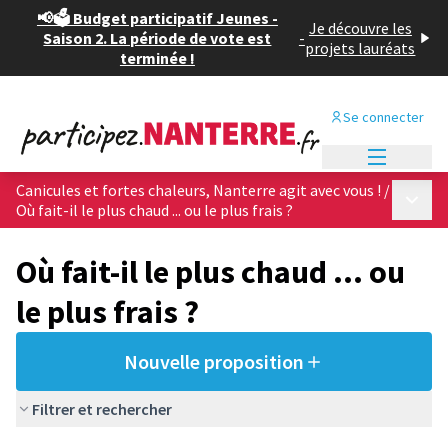
📢🗳️ Budget participatif Jeunes -
Je découvre les
Saison 2. La période de vote est
-
projets lauréats
terminée !
Se connecter
Menu princi
Canicules et fortes chaleurs, Nanterre agit avec vous !
/
Menu p
Où fait-il le plus chaud ... ou le plus frais ?
Où fait-il le plus chaud ... ou
le plus frais ?
Nouvelle proposition
Filtrer et rechercher
Passer la carte
Leaflet
|
©
OpenStreetMap
contributors