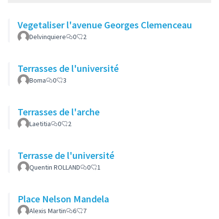
Vegetaliser l'avenue Georges Clemenceau
Delvinquiere
0
2
Terrasses de l'université
Boma
0
3
Terrasses de l'arche
Laetitia
0
2
Terrasse de l'université
Quentin ROLLAND
0
1
Place Nelson Mandela
Alexis Martin
6
7