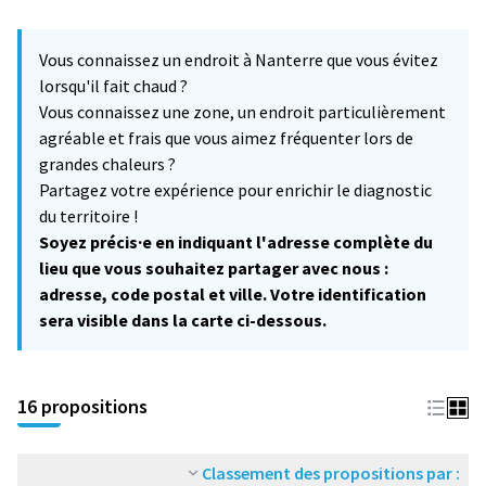
L'élément suivant est une carte qui présente les éléments de cet
+
Vous connaissez un endroit à Nanterre que vous évitez
−
lorsqu'il fait chaud ?
Vous connaissez une zone, un endroit particulièrement
agréable et frais que vous aimez fréquenter lors de
grandes chaleurs ?
Partagez votre expérience pour enrichir le diagnostic
du territoire !
Soyez précis·e en indiquant l'adresse complète du
lieu que vous souhaitez partager avec nous :
adresse, code postal et ville. Votre identification
sera visible dans la carte ci-dessous.
16 propositions
Classement des propositions par :