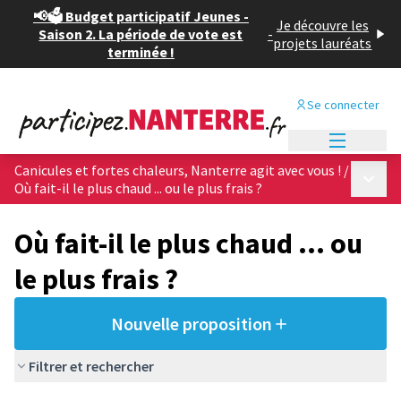
📢🗳️ Budget participatif Jeunes -
Je découvre les
Saison 2. La période de vote est
-
projets lauréats
terminée !
Se connecter
Menu princi
Canicules et fortes chaleurs, Nanterre agit avec vous !
/
Menu p
Où fait-il le plus chaud ... ou le plus frais ?
Où fait-il le plus chaud ... ou
le plus frais ?
Nouvelle proposition
Filtrer et rechercher
Passer la carte
Leaflet
|
©
OpenStreetMap
contributors