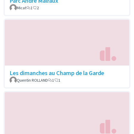
Parc André Malraux
Micat
1
2
Les dimanches au Champ de la Garde
Quentin ROLLAND
1
1