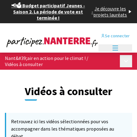
📢🗳️ Budget participatif Jeunes -
Je découvre les
Saison 2. La période de vote est
-
projets lauréats
terminée !
Se connecter
Menu princi
Nant&#39;air en action pour le climat !
/
Menu p
Vidéos à consulter
Vidéos à consulter
Retrouvez ici les vidéos sélectionnées pour vos
accompagner dans les thématiques proposées au
débat.