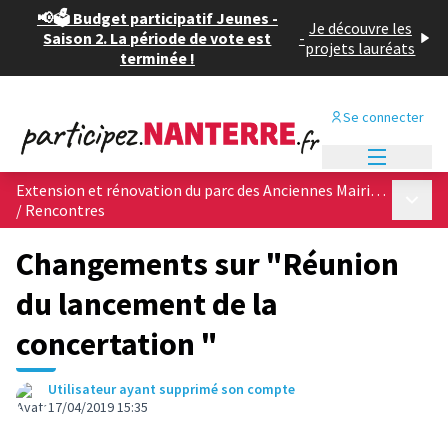
📢🗳️ Budget participatif Jeunes -
Je découvre les
Saison 2. La période de vote est
-
projets lauréats
terminée !
Se connecter
Menu princi
Extension et rénovation du parc des Anciennes Mairies, &quot;poumon vert&quot; du centre ville
Menu p
/
Rencontres
Changements sur "Réunion
du lancement de la
concertation "
Utilisateur ayant supprimé son compte
17/04/2019 15:35