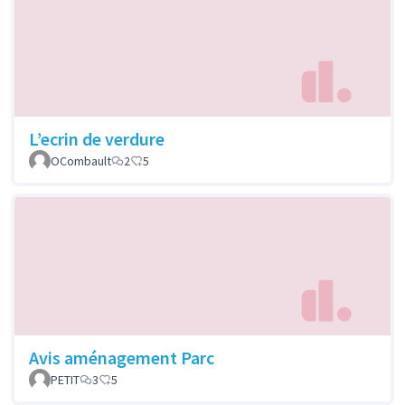
L’ecrin de verdure
OCombault
2
5
Avis aménagement Parc
PETIT
3
5