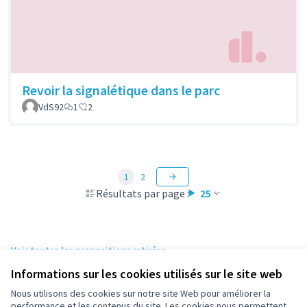
Revoir la signalétique dans le parc
VdS92
1
2
1
2
Résultats par page :
25
Voir toutes les propositions retirées
Informations sur les cookies utilisés sur le site web
Nous utilisons des cookies sur notre site Web pour améliorer la
Conditions d'utilisation
performance et les contenus du site. Les cookies nous permettent