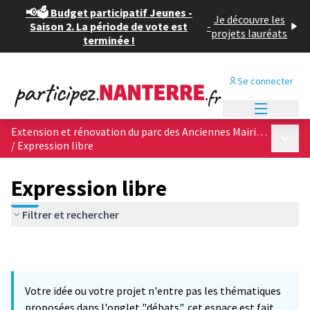
📢🗳️ Budget participatif Jeunes -
Je découvre les
Saison 2. La période de vote est
-
projets lauréats
terminée !
Se connecter
Menu princi
Extension et rénovation du parc des Anciennes Mairies, &quot;poumon vert&quot; du centre ville
Menu p
/
Expression libre
Expression libre
Filtrer et rechercher
Votre idée ou votre projet n'entre pas les thématiques
proposées dans l'onglet "débats", cet espace est fait