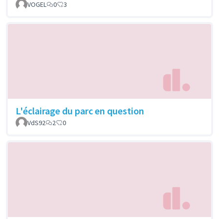
VOGEL
0
3
L'éclairage du parc en question
VdS92
2
0