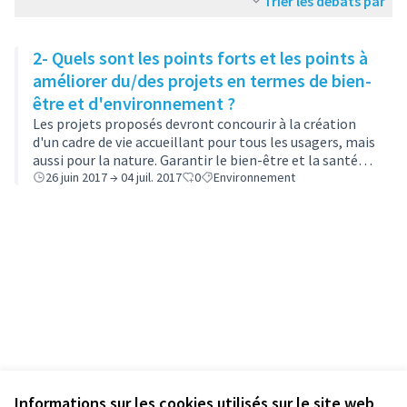
Trier les débats par
2- Quels sont les points forts et les points à
améliorer du/des projets en termes de bien-
être et d'environnement ?
Les projets proposés devront concourir à la création
d'un cadre de vie accueillant pour tous les usagers, mais
aussi pour la nature. Garantir le bien-être et la santé
des citadins est plus que jamais un enjeu
26 juin 2017 → 04 juil. 2017
0
Environnement
incontournable pour les pouvoir…
Informations sur les cookies utilisés sur le site web