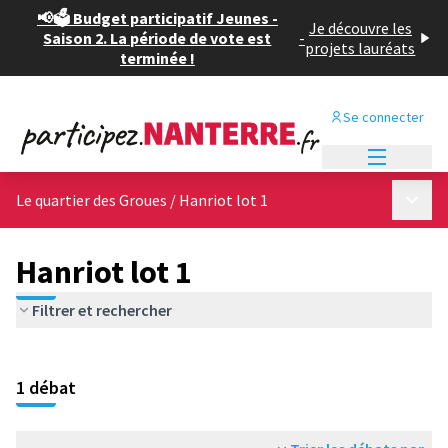
📢🗳️ Budget participatif Jeunes -
Je découvre les
Saison 2. La période de vote est
-
projets lauréats
terminée !
Se connecter
Menu princi
Menu p
Le quartier des Groues
/
Hanriot lot 1
Hanriot lot 1
Filtrer et rechercher
1 débat