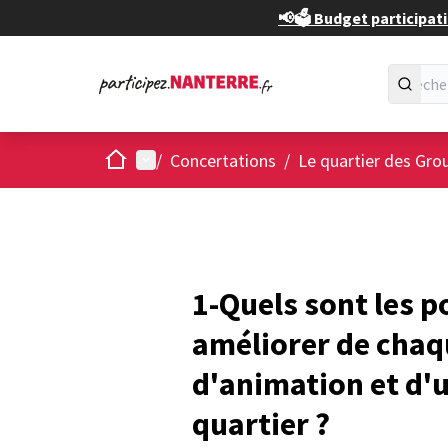
📢🗳️ Budget participati
Accueil
Menu principal
/
Concertations
/
Le quartier des Gro
1-Quels sont les po
améliorer de chaq
d'animation et d'u
quartier ?