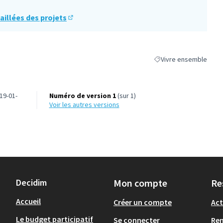
aillées des projets
(Lien externe)
Vivre ensemble
Filtrer les résultats de
19-01-
Numéro de version 1
(sur 1)
voir les autres versions
Decidim
Mon compte
Re
Accueil
Créer un compte
Act
Le budget participatif
Se connecter
Re