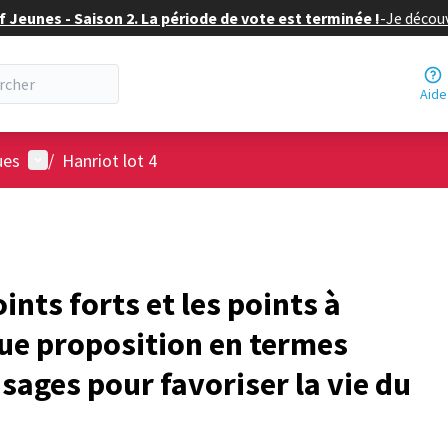
f Jeunes - Saison 2. La période de vote est terminée !
-
Je découv
Aide
Menu utilisateur
ues
/
Hanriot lot 4
ints forts et les points à
ue proposition en termes
sages pour favoriser la vie du