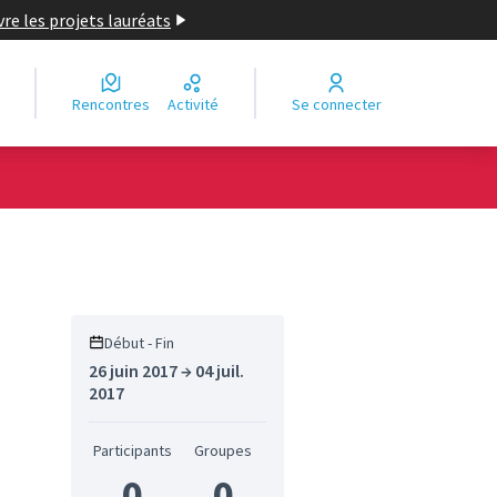
re les projets lauréats
Rencontres
Activité
Se connecter
Début - Fin
26 juin 2017 → 04 juil.
2017
Participants
Groupes
0
0