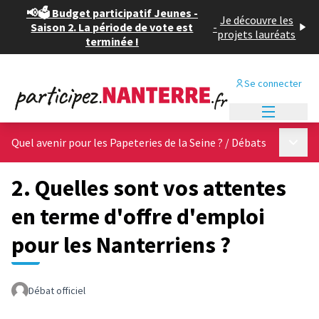
📢🗳️ Budget participatif Jeunes -
Je découvre les
Saison 2. La période de vote est
-
projets lauréats
terminée !
Se connecter
Menu princi
Menu p
Quel avenir pour les Papeteries de la Seine ?
/
Débats
2. Quelles sont vos attentes
en terme d'offre d'emploi
pour les Nanterriens ?
Débat officiel