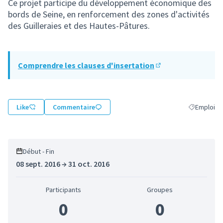
Ce projet participe du développement économique des
bords de Seine, en renforcement des zones d'activités
des Guilleraies et des Hautes-Pâtures.
Comprendre les clauses d'insertation
(Lien externe)
Like
Commentaire
Emploi
Filtrer les 
Début - Fin
08 sept. 2016 → 31 oct. 2016
Participants
Groupes
0
0