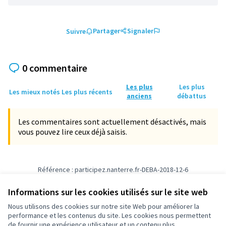
Partager
Signaler
Suivre
0 commentaire
Les plus
Les plus
Les mieux notés
Les plus récents
anciens
débattus
Les commentaires sont actuellement désactivés, mais
vous pouvez lire ceux déjà saisis.
Référence : participez.nanterre.fr-DEBA-2018-12-6
Numéro de version 1
(sur 1)
voir les autres versions
Informations sur les cookies utilisés sur le site web
Nous utilisons des cookies sur notre site Web pour améliorer la
Conditions d'utilisation
performance et les contenus du site. Les cookies nous permettent
Paramètres des cookies
de fournir une expérience utilisateur et un contenu plus