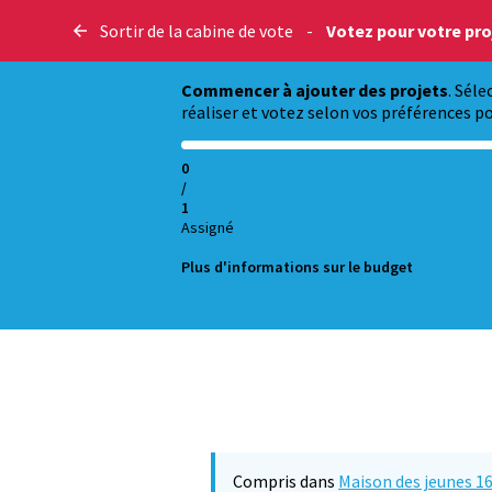
Sortir de la cabine de vote
-
Votez pour votre proj
Commencer à ajouter des projets
. Sél
réaliser et votez selon vos préférences po
0
/
1
Assigné
Plus d'informations sur le budget
Compris dans
Maison des jeunes 1