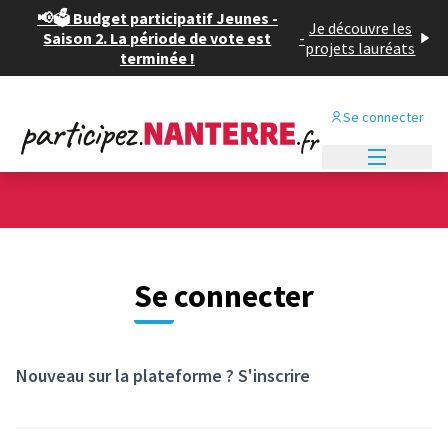
Panneau de gestion des cookies
📢🗳️ Budget participatif Jeunes -
Je découvre les
Saison 2. La période de vote est
-
projets lauréats
terminée !
Se connecter
Menu princi
Se connecter
Nouveau sur la plateforme ?
S'inscrire