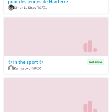
pour des jeunes de Nanterre
Simon Le Disez
1
1
✨ In the sport ✨
Retenue
Kamissoko
0
0