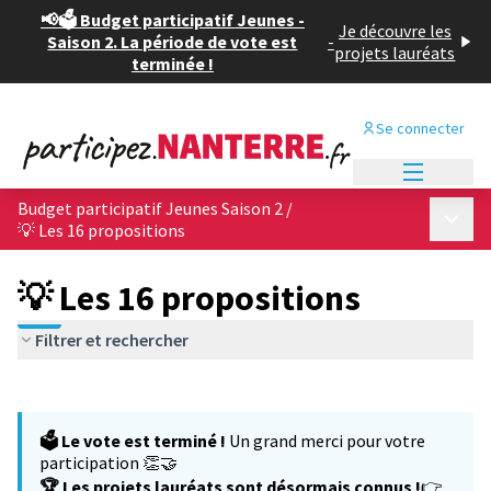
📢🗳️ Budget participatif Jeunes -
Je découvre les
Saison 2. La période de vote est
-
projets lauréats
terminée !
Se connecter
Menu princi
Budget participatif Jeunes Saison 2
/
Menu p
💡 Les 16 propositions
💡 Les 16 propositions
Filtrer et rechercher
Passer la carte
Leaflet
|
©
OpenStreetMap
contributors
L'élément suivant est une carte qui présente les éléments de cet
+
🗳️ Le vote est terminé !
Un grand merci pour votre
−
participation 👏🤝
🏆 Les projets lauréats sont désormais connus !
👉