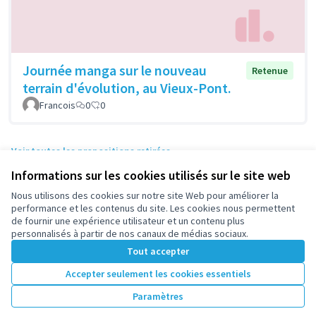
Journée manga sur le nouveau
Retenue
terrain d'évolution, au Vieux-Pont.
Francois
0
0
Voir toutes les propositions retirées
Informations sur les cookies utilisés sur le site web
Nous utilisons des cookies sur notre site Web pour améliorer la
Conditions d'utilisation
performance et les contenus du site. Les cookies nous permettent
Paramètres des cookies
de fournir une expérience utilisateur et un contenu plus
participez.nanterre.fr sur X
participez.nanterre.fr sur Facebook
participez.nanterre.fr sur Instagram
participez.nanterre.fr sur YouTube
participez.nanterre.fr sur GitHub
personnalisés à partir de nos canaux de médias sociaux.
(Lien externe)
(Lien externe)
(Lien externe)
(Lien externe)
(Lien externe)
Tout accepter
Accepter seulement les cookies essentiels
Licence Cre
(Lien extern
Paramètres
(Lien externe)
Site réalisé grâce au
logiciel libre Decidim
.
(Lien externe)