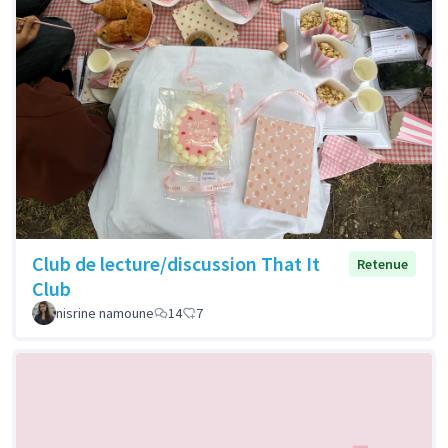
Club de lecture/discussion That It
Retenue
Club
nisrine namoune
14
7