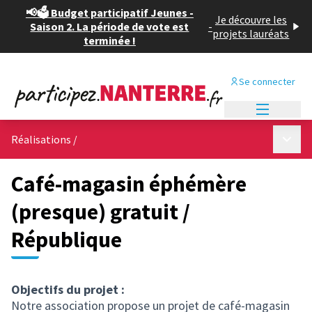
📢🗳️ Budget participatif Jeunes -
Je découvre les
Saison 2. La période de vote est
-
projets lauréats
terminée !
Se connecter
Menu princi
Menu p
Réalisations
/
Café-magasin éphémère
(presque) gratuit /
République
Objectifs du projet :
Notre association propose un projet de café-magasin