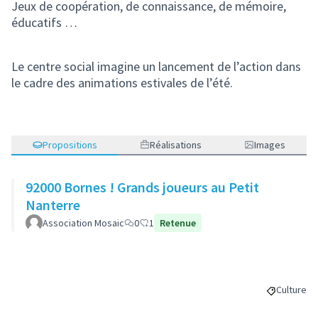
Jeux de coopération, de connaissance, de mémoire,
éducatifs …
Le centre social imagine un lancement de l’action dans
le cadre des animations estivales de l’été.
Propositions
Réalisations
Images
92000 Bornes ! Grands joueurs au Petit
Nanterre
Association Mosaic
0
1
Retenue
Culture
Filtrer le