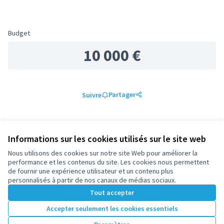
Budget
10 000 €
Partager
Suivre
0 commentaire
Informations sur les cookies utilisés sur le site web
Les plus
Les plus
Nous utilisons des cookies sur notre site Web pour améliorer la
Les mieux notés
Les plus récents
anciens
débattus
performance et les contenus du site. Les cookies nous permettent
de fournir une expérience utilisateur et un contenu plus
personnalisés à partir de nos canaux de médias sociaux.
Les commentaires sont actuellement désactivés, mais
Tout accepter
vous pouvez lire ceux déjà saisis.
Accepter seulement les cookies essentiels