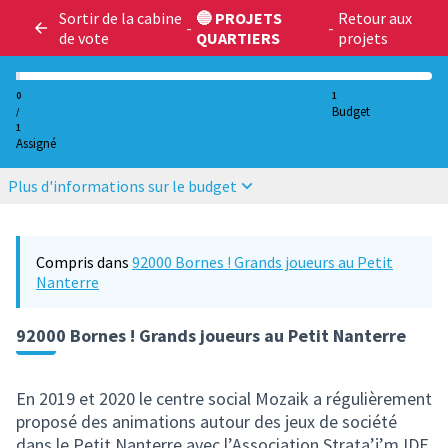
Sortir de la cabine
🔵 PROJETS
Retour aux
-
-
de vote
QUARTIERS
projets
0
1
Budget
/
1
Assigné
Plus d'informations sur le budget
Compris dans
92000 Bornes ! Grands joueurs au Petit
Nanterre
92000 Bornes ! Grands joueurs au Petit Nanterre
En 2019 et 2020 le centre social Mozaik a régulièrement
proposé des animations autour des jeux de société
dans le Petit Nanterre avec l’Association Strata’j’m IDF.