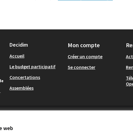
Decidim
Mon compte
Re
Accueil
Créer un compte
Act
Le budget participatif
Se connecter
Re
Concertations
Tél
de
Op
Assemblées
.
te web