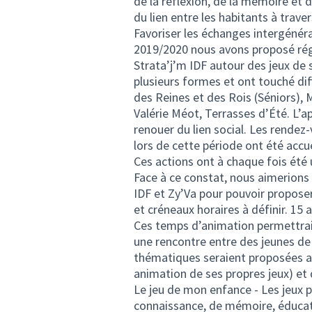
de la réflexion, de la mémoire et d
du lien entre les habitants à trave
Favoriser les échanges intergénéra
2019/2020 nous avons proposé rég
Strata’j’m IDF autour des jeux de 
plusieurs formes et ont touché dif
des Reines et des Rois (Séniors), 
Valérie Méot, Terrasses d’Été. L’
renouer du lien social. Les rendez
lors de cette période ont été accue
Ces actions ont à chaque fois été
Face à ce constat, nous aimerions 
IDF et Zy’Va pour pouvoir proposer
et créneaux horaires à définir. 15
Ces temps d’animation permettraie
une rencontre entre des jeunes de
thématiques seraient proposées afi
animation de ses propres jeux) et 
Le jeu de mon enfance - Les jeux p
connaissance, de mémoire, éducat