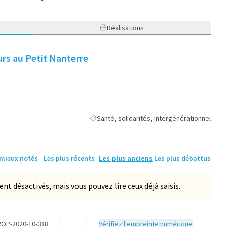
Réalisations
rs au Petit Nanterre
Santé, solidarités, intergénérationnel
Filtrer les résultats de la catégorie : Santé, s
 mieux notés
Les plus récents
Les plus anciens
Les plus débattus
 désactivés, mais vous pouvez lire ceux déjà saisis.
PROP-2020-10-388
Vérifiez l'empreinte numérique