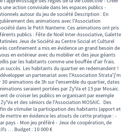
e l’apprentissage des règles de la vie collective - Créer
rs une action conviviale dans les espaces publics -
tionnels autour du jeu de société Description : En
ulièrement des animations avec l’Association
société dans le Petit Nanterre. Ces animations ont pris
férents publics : Fête de Noël Inter-Associative, Galette
Matinées Jeux de Société au Centre Social et Culturel
après confinement a mis en évidence un grand besoin de
-vous en extérieur avec du mobilier et des jeux géants
illis par les habitants comme une bouffée d’air frais.
 un succès. Les habitants du quartier en redemandent !
développer un partenariat avec l’Association Strata’j’m
 30 animations de 3h sur l’ensemble du quartier, dates
 animations seraient portées par Zy'Va et 15 par Mosaic.
nt de croiser les publics en organisant par exemple
 Zy’Va et des séniors de l’Association MOSAIC. Des
n de stimuler la participation des habitants (apport et
de mettre en évidence les atouts de cette pratique : -
ar pays - Mon jeu préféré - Jeux de coopération, de
ifs … Budget : 10 000 €