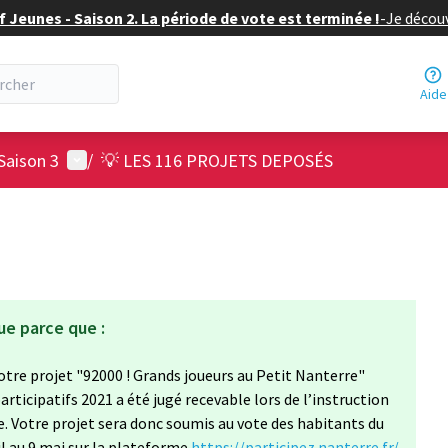
f Jeunes - Saison 2. La période de vote est terminée !
-
Je découv
Aide
Menu utilisateur
Saison 3
/
💡 LES 116 PROJETS DEPOSÉS
ue parce que :
 votre projet "92000 ! Grands joueurs au Petit Nanterre"
rticipatifs 2021 a été jugé recevable lors de l’instruction
lle. Votre projet sera donc soumis au vote des habitants du
il au 9 mai sur la plateforme
https://participez.nanterre.fr/