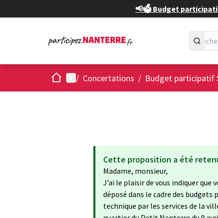
📢🗳️ Budget participati
Accueil
Menu principal
/
Concertations
/
Budget participatif 
Cette proposition a été reten
Madame, monsieur,
J’ai le plaisir de vous indiquer que
déposé dans le cadre des budgets pa
technique par les services de la vi
quartier du Petit Nanterre du 9 avr