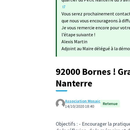
(S'ouvre dans un nouvel onglet)
Vous serez prochainement contacté 
que nous vous encourageons à diffus
Je vous remercie encore pour votr
l’étape suivante !
Alexis Martin
Adjoint au Maire délégué à la démo
92000 Bornes ! Gr
Nanterre
Association Mosaic
Retenue
14/10/2020 18:40
Objectifs : - Encourager la pratiq