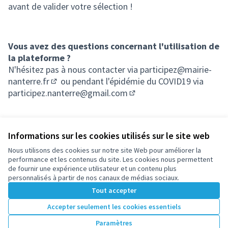
avant de valider votre sélection !
Vous avez des questions concernant l'utilisation de
la plateforme ?
N'hésitez pas à nous contacter via
participez@mairie-
nanterre.fr
ou pendant l'épidémie du COVID19 via
(S'ouvre dans un nouvel onglet)
participez.nanterre@gmail.com
(S'ouvre dans un nouvel on
Informations sur les cookies utilisés sur le site web
Nous utilisons des cookies sur notre site Web pour améliorer la
Conditions d'utilisation
performance et les contenus du site. Les cookies nous permettent
Paramètres des cookies
de fournir une expérience utilisateur et un contenu plus
participez.nanterre.fr sur X
participez.nanterre.fr sur Facebook
participez.nanterre.fr sur Instagram
participez.nanterre.fr sur YouTube
participez.nanterre.fr sur GitHub
personnalisés à partir de nos canaux de médias sociaux.
(Lien externe)
(Lien externe)
(Lien externe)
(Lien externe)
(Lien externe)
Tout accepter
Accepter seulement les cookies essentiels
Licence Cre
(Lien extern
Paramètres
(Lien externe)