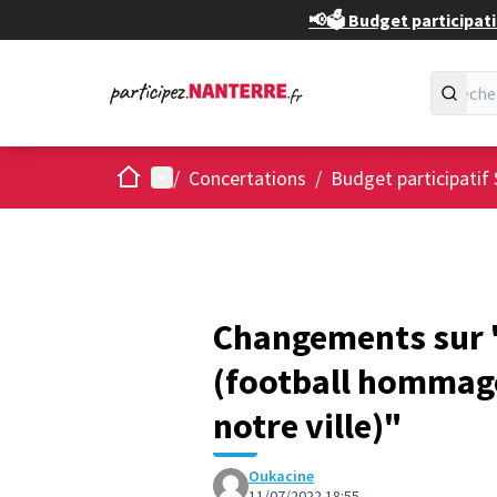
📢🗳️ Budget participati
Accueil
Menu principal
/
Concertations
/
Budget participatif 
Changements sur "
(football hommag
notre ville)"
Oukacine
11/07/2022 18:55