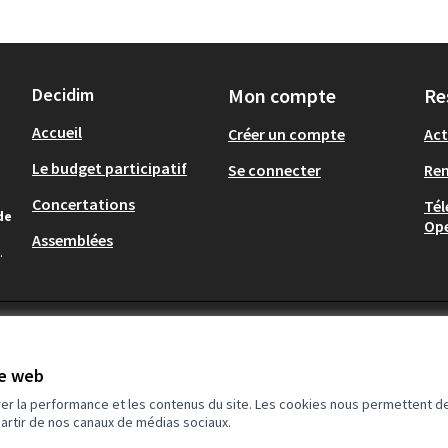
Decidim
Mon compte
Re
Accueil
Créer un compte
Act
Le budget participatif
Se connecter
Re
Concertations
Tél
de
Op
Assemblées
.
te web
rer la performance et les contenus du site. Les cookies nous permettent de
partir de nos canaux de médias sociaux.