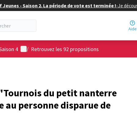
f Jeunes - Saison 2. La période de vote est terminée !
-
Je découv
Aide
Menu utilisateur
Saison 4
/
Retrouvez les 92 propositions
Tournois du petit nanterre
e au personne disparue de