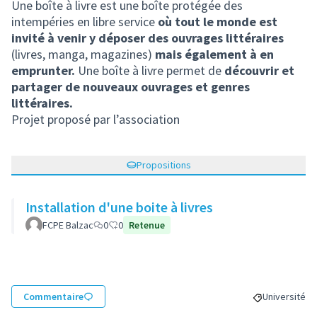
Une boîte à livre est une boîte protégée des
intempéries en libre service
où tout le monde est
invité à venir y déposer des ouvrages littéraires
(livres, manga, magazines)
mais également à en
emprunter.
Une boîte à livre permet de
découvrir et
partager de nouveaux ouvrages et genres
littéraires.
Projet proposé par l’association
Propositions
Installation d'une boite à livres
FCPE Balzac
0
0
Retenue
Commentaire
Université
Filtrer les r