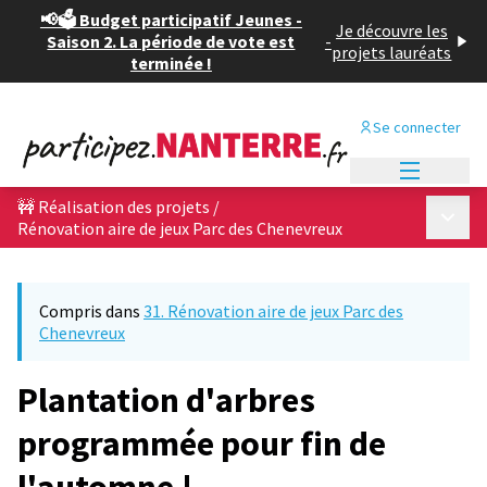
📢🗳️ Budget participatif Jeunes -
Je découvre les
Saison 2. La période de vote est
-
projets lauréats
terminée !
Se connecter
Menu princi
🚧 Réalisation des projets
/
Menu p
Rénovation aire de jeux Parc des Chenevreux
Compris dans
31. Rénovation aire de jeux Parc des
Chenevreux
Plantation d'arbres
programmée pour fin de