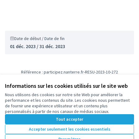
Date de début / Date de fin
01 déc. 2023 / 31 déc. 2023
Référence : participez.nanterre.fr-RESU-2023-10-272
Numéro de version 1
(sur 1)
voir les autres versions
Informations sur les cookies utilisés sur le site web
Nous utilisons des cookies sur notre site Web pour améliorer la
Conditions d'utilisation
performance et les contenus du site. Les cookies nous permettent
Paramètres des cookies
de fournir une expérience utilisateur et un contenu plus
participez.nanterre.fr sur X
participez.nanterre.fr sur Facebook
participez.nanterre.fr sur Instagram
participez.nanterre.fr sur YouTube
participez.nanterre.fr sur GitHub
personnalisés à partir de nos canaux de médias sociaux.
(Lien externe)
(Lien externe)
(Lien externe)
(Lien externe)
(Lien externe)
Tout accepter
Accepter seulement les cookies essentiels
Licence Cre
(Lien extern