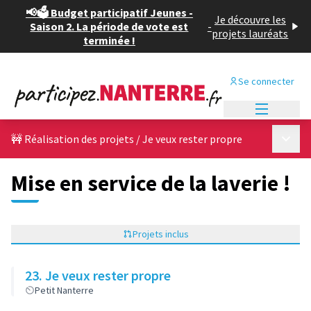
📢🗳️ Budget participatif Jeunes -
Je découvre les
Saison 2. La période de vote est
-
projets lauréats
terminée !
Se connecter
Menu princi
Menu p
🚧 Réalisation des projets
/
Je veux rester propre
Mise en service de la laverie !
Projets inclus
23. Je veux rester propre
Petit Nanterre