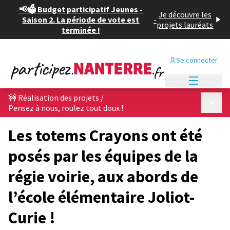
📢🗳️ Budget participatif Jeunes -
Je découvre les
Saison 2. La période de vote est
-
projets lauréats
terminée !
Se connecter
Menu princi
🚧 Réalisation des projets
/
Menu p
Pensez à nous, roulez tout doux !
Les totems Crayons ont été
posés par les équipes de la
régie voirie, aux abords de
l’école élémentaire Joliot-
Curie !