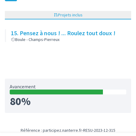
Projets inclus
15. Pensez à nous ! ... Roulez tout doux !
Boule - Champs-Pierreux
Avancement
80%
Référence : participez.nanterre.fr-RESU-2023-12-315
Numéro de version 2
(sur 2)
voir les autres versions