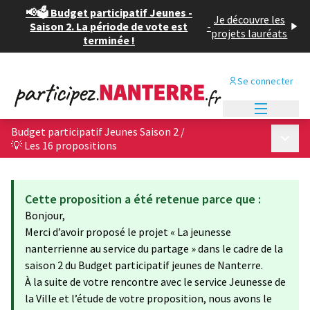
📢🗳️ Budget participatif Jeunes -
Je découvre les
Saison 2. La période de vote est
-
projets lauréats
terminée !
Se connecter
Menu princi
Budget participatif Jeunes Saison 2
/
Menu p
💡 Les 16 propositions
Cette proposition a été retenue parce que :
Bonjour,
Merci d’avoir proposé le projet « La jeunesse
nanterrienne au service du partage » dans le cadre de la
saison 2 du Budget participatif jeunes de Nanterre.
À la suite de votre rencontre avec le service Jeunesse de
la Ville et l’étude de votre proposition, nous avons le