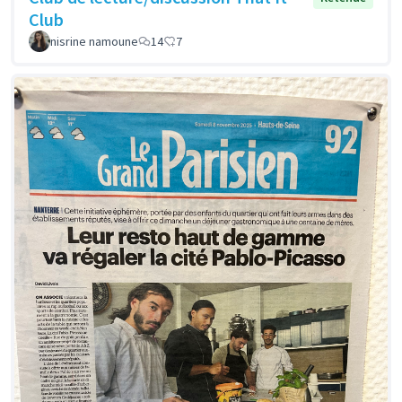
Club
nisrine namoune
14
7