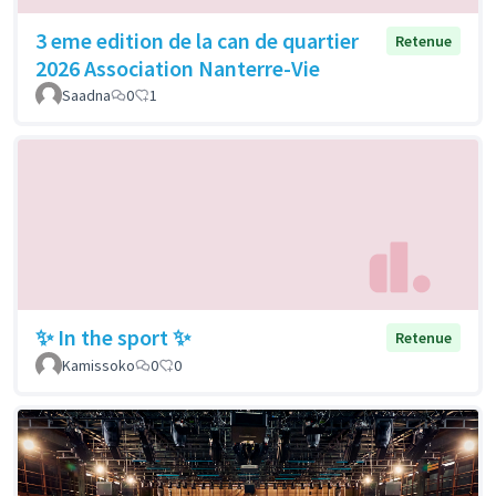
3 eme edition de la can de quartier
Retenue
2026 Association Nanterre-Vie
Saadna
0
1
✨ In the sport ✨
Retenue
Kamissoko
0
0