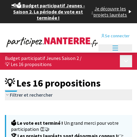
📢🗳️ Budget participatif Jeunes -
Je découvre les
Saison 2. La période de vote est
-
projets lauréats
terminée !
Se connecter
Menu princi
Budget participatif Jeunes Saison 2
/
Menu p
💡 Les 16 propositions
💡 Les 16 propositions
Filtrer et rechercher
Passer la carte
Leaflet
|
©
OpenStreetMap
contributors
L'élément suivant est une carte qui présente les éléments de cet
+
🗳️ Le vote est terminé !
Un grand merci pour votre
−
participation 👏🤝
🏆 Les projets lauréats sont désormais connus !
👉