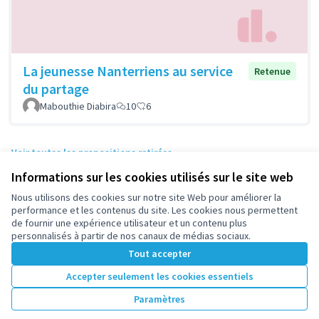
La jeunesse Nanterriens au service
Retenue
du partage
Mabouthie Diabira
10
6
Voir toutes les propositions retirées
Informations sur les cookies utilisés sur le site web
Nous utilisons des cookies sur notre site Web pour améliorer la
Conditions d'utilisation
performance et les contenus du site. Les cookies nous permettent
Paramètres des cookies
de fournir une expérience utilisateur et un contenu plus
participez.nanterre.fr sur X
participez.nanterre.fr sur Facebook
participez.nanterre.fr sur Instagram
participez.nanterre.fr sur YouTube
participez.nanterre.fr sur GitHub
personnalisés à partir de nos canaux de médias sociaux.
(Lien externe)
(Lien externe)
(Lien externe)
(Lien externe)
(Lien externe)
Tout accepter
Accepter seulement les cookies essentiels
Licence Cre
(Lien extern
Paramètres
(Lien externe)
Site réalisé grâce au
logiciel libre Decidim
.
(Lien externe)