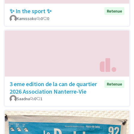
✨ In the sport ✨
Retenue
Kamissoko
0
0
3 eme edition de la can de quartier
Retenue
2026 Association Nanterre-Vie
Saadna
0
1