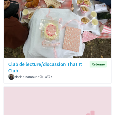
Club de lecture/discussion That It
Retenue
Club
nisrine namoune
14
7