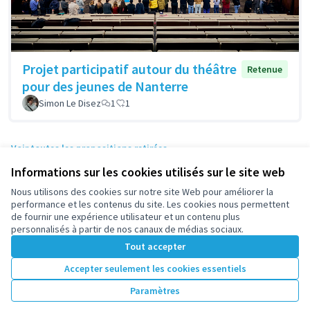
Projet participatif autour du théâtre
Retenue
pour des jeunes de Nanterre
Simon Le Disez
1
1
Voir toutes les propositions retirées
Informations sur les cookies utilisés sur le site web
Nous utilisons des cookies sur notre site Web pour améliorer la
Conditions d'utilisation
performance et les contenus du site. Les cookies nous permettent
Paramètres des cookies
de fournir une expérience utilisateur et un contenu plus
participez.nanterre.fr sur X
participez.nanterre.fr sur Facebook
participez.nanterre.fr sur Instagram
participez.nanterre.fr sur YouTube
participez.nanterre.fr sur GitHub
personnalisés à partir de nos canaux de médias sociaux.
(Lien externe)
(Lien externe)
(Lien externe)
(Lien externe)
(Lien externe)
Tout accepter
Accepter seulement les cookies essentiels
Licence Cre
(Lien extern
Paramètres
(Lien externe)
Site réalisé grâce au
logiciel libre Decidim
.
(Lien externe)