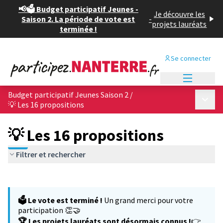
📢🗳️ Budget participatif Jeunes -
Je découvre les
Saison 2. La période de vote est
-
projets lauréats
terminée !
Se connecter
Menu princi
Budget participatif Jeunes Saison 2
/
Menu p
💡 Les 16 propositions
💡 Les 16 propositions
Filtrer et rechercher
Passer la carte
Leaflet
|
©
OpenStreetMap
contributors
L'élément suivant est une carte qui présente les éléments de cet
+
🗳️ Le vote est terminé !
Un grand merci pour votre
−
participation 👏🤝
🏆 Les projets lauréats sont désormais connus !
👉