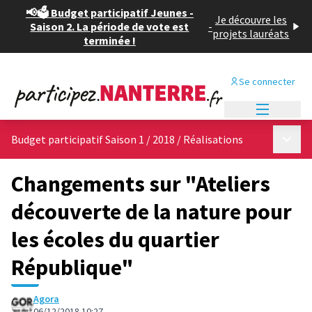
📢🗳️ Budget participatif Jeunes -
Je découvre les
Saison 2. La période de vote est
-
projets lauréats
terminée !
Se connecter
Menu princi
Menu p
Budget participatif Saison 1 / 2018
/
Réalisations
Changements sur "Ateliers
découverte de la nature pour
les écoles du quartier
République"
Agora
06/12/2018 10:27