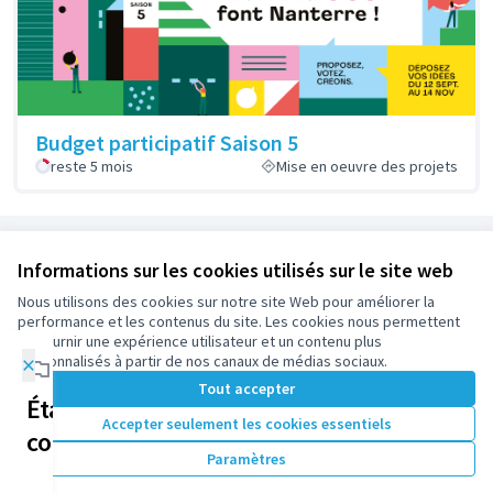
Budget participatif Saison 5
reste 5 mois
Mise en oeuvre des projets
Référence : participez.nanterre.fr-PART-2018-11-2
Informations sur les cookies utilisés sur le site web
Nous utilisons des cookies sur notre site Web pour améliorer la
Conditions d'utilisation
performance et les contenus du site. Les cookies nous permettent
Paramètres des cookies
de fournir une expérience utilisateur et un contenu plus
participez.nanterre.fr sur X
participez.nanterre.fr sur Facebook
participez.nanterre.fr sur Instagram
participez.nanterre.fr sur YouTube
participez.nanterre.fr sur GitHub
×
personnalisés à partir de nos canaux de médias sociaux.
(Lien externe)
(Lien externe)
(Lien externe)
(Lien externe)
(Lien externe)
Tout accepter
Étapes de la
Accepter seulement les cookies essentiels
concertation
Licence Cre
(Lien extern
Paramètres
(Lien externe)
Site réalisé grâce au
logiciel libre Decidim
.
(Lien externe)