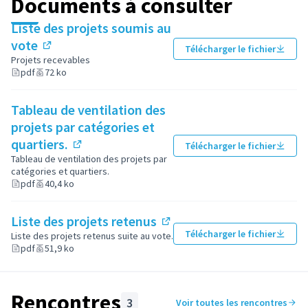
Documents à consulter
Liste des projets soumis au
vote
Télécharger le fichier
(Lien externe)
Projets recevables
pdf
72 ko
Tableau de ventilation des
projets par catégories et
quartiers.
Télécharger le fichier
(Lien externe)
Tableau de ventilation des projets par
catégories et quartiers.
pdf
40,4 ko
Liste des projets retenus
(Lien externe)
Télécharger le fichier
Liste des projets retenus suite au vote.
pdf
51,9 ko
Rencontres
3
Voir toutes les rencontres