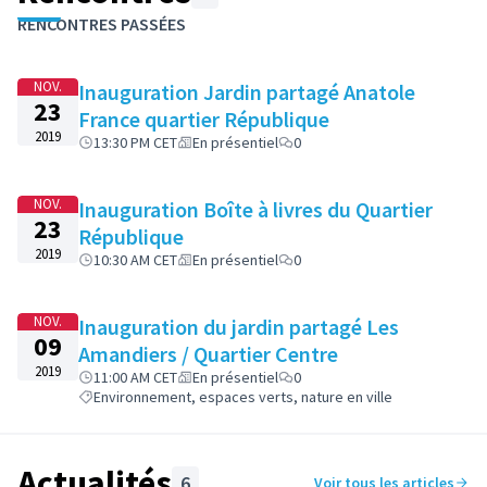
Passer la carte
Leaflet
|
©
OpenStreetMap
contributors
L'élément suivant est une carte qui présente les éléments de cet
RENCONTRES PASSÉES
+
−
NOV.
Inauguration Jardin partagé Anatole
23
France quartier République
2019
13:30 PM CET
En présentiel
0
NOV.
Inauguration Boîte à livres du Quartier
23
République
2019
10:30 AM CET
En présentiel
0
NOV.
Inauguration du jardin partagé Les
09
Amandiers / Quartier Centre
2019
11:00 AM CET
En présentiel
0
Environnement, espaces verts, nature en ville
Actualités
6
Voir tous les articles