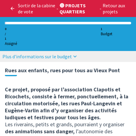
Sortir de la cabine
🔵 PROJETS
Retour aux
-
-
de vote
QUARTIERS
projets
0
1
Budget
/
1
Assigné
Plus d'informations sur le budget
Rues aux enfants, rues pour tous au Vieux Pont
Ce projet, proposé par l’association Clapotis et
Ricochets, consiste à fermer, ponctuellement, à la
circulation motorisée, les rues Paul-Langevin et
Eugène-Varlin afin d’y organiser des activités
ludiques et festives pour tous les âges.
Les riverains, petits et grands, pourraient y organiser
des animations sans danger,
l’autonomie des