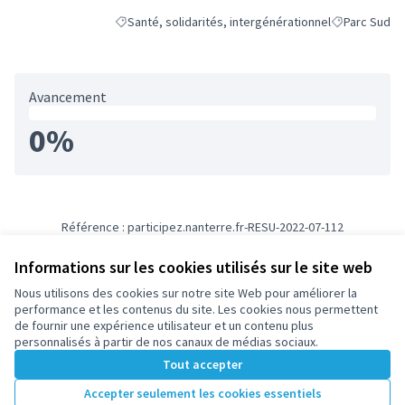
Santé, solidarités, intergénérationnel
Parc Sud
Filtrer les résultats de la catégorie : Santé, solidarit
Filtrer les ré
Avancement
0%
Référence : participez.nanterre.fr-RESU-2022-07-112
Numéro de version 2
(sur 2)
voir les autres versions
Informations sur les cookies utilisés sur le site web
Nous utilisons des cookies sur notre site Web pour améliorer la
Conditions d'utilisation
performance et les contenus du site. Les cookies nous permettent
Paramètres des cookies
de fournir une expérience utilisateur et un contenu plus
participez.nanterre.fr sur X
participez.nanterre.fr sur Facebook
participez.nanterre.fr sur Instagram
participez.nanterre.fr sur YouTube
participez.nanterre.fr sur GitHub
personnalisés à partir de nos canaux de médias sociaux.
(Lien externe)
(Lien externe)
(Lien externe)
(Lien externe)
(Lien externe)
Tout accepter
Accepter seulement les cookies essentiels