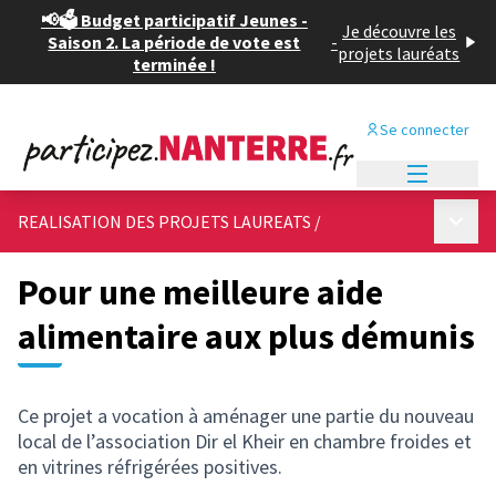
📢🗳️ Budget participatif Jeunes -
Je découvre les
Saison 2. La période de vote est
-
projets lauréats
terminée !
Se connecter
Menu princi
Menu p
REALISATION DES PROJETS LAUREATS
/
Pour une meilleure aide
alimentaire aux plus démunis
Ce projet a vocation à aménager une partie du nouveau
local de l’association Dir el Kheir en chambre froides et
en vitrines réfrigérées positives.