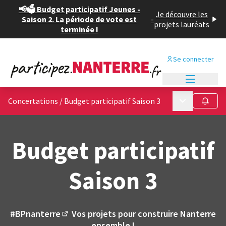
📢🗳️ Budget participatif Jeunes -
Je découvre les
Saison 2. La période de vote est
-
projets lauréats
terminée !
Se connecter
Menu princi
Menu principa
Concertations
/
Budget participatif Saison 3
Suivre
Budget participatif
Saison 3
#BPnanterre
Vos projets pour construire Nanterre
(Lien externe)
ensemble !