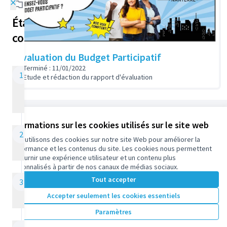
×
Étapes de la
concertation
Evaluation du Budget Participatif
Terminé : 11/01/2022
JE DÉCOUVRE LE
1
Etude et rédaction du rapport d'évaluation
BUDGET
PARTICIPATIF
01/08/2020 - 31/08/2020
Référence : participez.nanterre.fr-PART-2020-07-25
Informations sur les cookies utilisés sur le site web
JE PROPOSE MON
2
Nous utilisons des cookies sur notre site Web pour améliorer la
Conditions d'utilisation
PROJET !
performance et les contenus du site. Les cookies nous permettent
Paramètres des cookies
01/09/2020 - 15/10/2020
de fournir une expérience utilisateur et un contenu plus
participez.nanterre.fr sur X
participez.nanterre.fr sur Facebook
participez.nanterre.fr sur Instagram
participez.nanterre.fr sur YouTube
participez.nanterre.fr sur GitHub
personnalisés à partir de nos canaux de médias sociaux.
(Lien externe)
(Lien externe)
(Lien externe)
(Lien externe)
(Lien externe)
Tout accepter
ÉTUDE DES
3
PROJETS
Accepter seulement les cookies essentiels
16/10/2020 - 28/03/2021
Licence Cre
(Lien extern
Paramètres
(Lien externe)
Site réalisé grâce au
logiciel libre Decidim
.
(Lien externe)