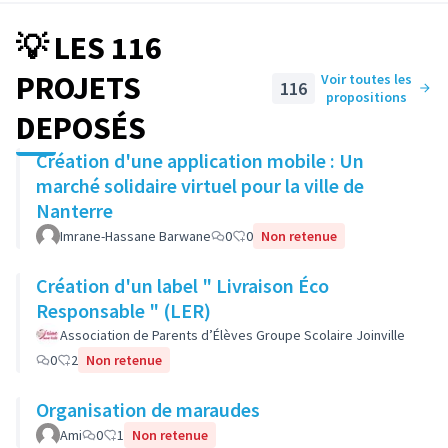
💡 LES 116
PROJETS
Voir toutes les
116
propositions
DEPOSÉS
Création d'une application mobile : Un
marché solidaire virtuel pour la ville de
Nanterre
Imrane-Hassane Barwane
0
0
Non retenue
Création d'un label " Livraison Éco
Responsable " (LER)
Association de Parents d’Élèves Groupe Scolaire Joinville
0
2
Non retenue
Organisation de maraudes
Ami
0
1
Non retenue