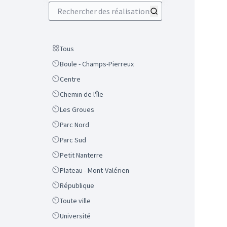
Rechercher des réalisations
Scope
Tous
Scope
Boule - Champs-Pierreux
Scope
Centre
Scope
Chemin de l'Île
Scope
Les Groues
Scope
Parc Nord
Scope
Parc Sud
Scope
Petit Nanterre
Scope
Plateau - Mont-Valérien
Scope
République
Scope
Toute ville
Scope
Université