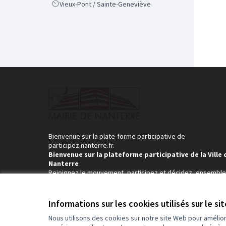
Scope
Vieux-Pont / Sainte-Geneviève
Bienvenue sur la plate-forme participative de
participez.nanterre.fr.
Bienvenue sur la plateforme participative de la Ville 
Nanterre
Rejoignez le mouvement, participez et décidez, ensemble
Informations sur les cookies utilisés sur le si
Nous utilisons des cookies sur notre site Web pour amélio
Conditions d'utilisation
Paramètres des cookies