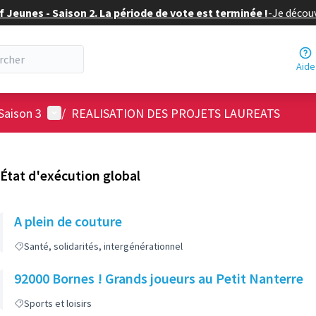
f Jeunes - Saison 2. La période de vote est terminée !
-
Je découv
Aide
Menu utilisateur
Saison 3
/
REALISATION DES PROJETS LAUREATS
État d'exécution global
A plein de couture
Santé, solidarités, intergénérationnel
92000 Bornes ! Grands joueurs au Petit Nanterre
Sports et loisirs