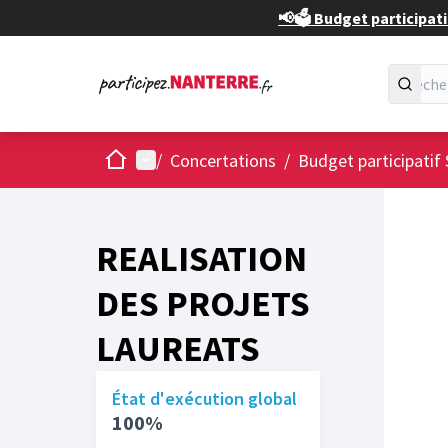
📢🗳️ Budget participati
Accueil
Menu principal
/
Concertations
/
Budget participatif 
REALISATION
DES PROJETS
LAUREATS
État d'exécution global
100%