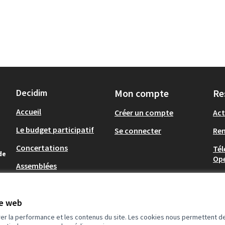
Decidim
Mon compte
Re
Accueil
Créer un compte
Act
Le budget participatif
Se connecter
Re
Concertations
Tél
de
Op
Assemblées
.
te web
rer la performance et les contenus du site. Les cookies nous permettent de