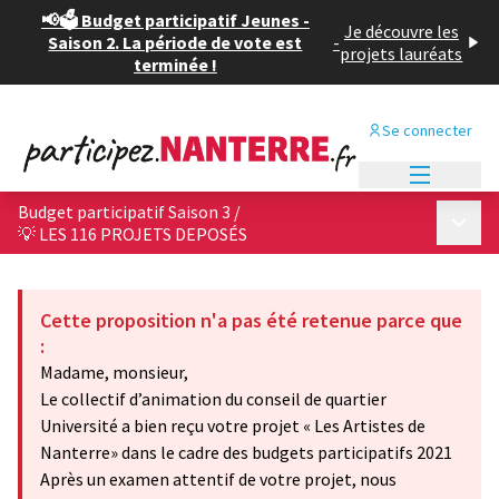
📢🗳️ Budget participatif Jeunes -
Je découvre les
Saison 2. La période de vote est
-
projets lauréats
terminée !
Se connecter
Menu princi
Budget participatif Saison 3
/
Menu p
💡 LES 116 PROJETS DEPOSÉS
Cette proposition n'a pas été retenue parce que
:
Madame, monsieur,
Le collectif d’animation du conseil de quartier
Université a bien reçu votre projet « Les Artistes de
Nanterre» dans le cadre des budgets participatifs 2021
Après un examen attentif de votre projet, nous