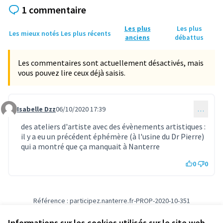
1 commentaire
Les plus
Les plus
Les mieux notés
Les plus récents
anciens
débattus
Les commentaires sont actuellement désactivés, mais
vous pouvez lire ceux déjà saisis.
Isabelle Dzz
06/10/2020 17:39
…
Commentaire 388
des ateliers d'artiste avec des évènements artistiques :
il y a eu un précédent éphémère (à l'usine du Dr Pierre)
qui a montré que ça manquait à Nanterre
0
0
Référence : participez.nanterre.fr-PROP-2020-10-351
Vérifiez l'empreinte numérique
Informations sur les cookies utilisés sur le site web