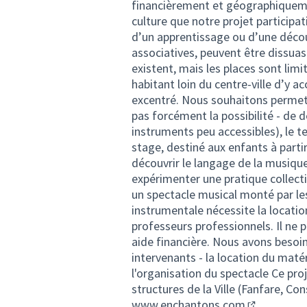
financièrement et géographiqueme
culture que notre projet participat
d’un apprentissage ou d’une décou
associatives, peuvent être dissuasi
existent, mais les places sont limi
habitant loin du centre-ville d’y a
excentré. Nous souhaitons permett
pas forcément la possibilité - de 
instruments peu accessibles), le 
stage, destiné aux enfants à parti
découvrir le langage de la musique
expérimenter une pratique collecti
un spectacle musical monté par les
instrumentale nécessite la locatio
professeurs professionnels. Il ne 
aide financière. Nous avons besoin
intervenants - la location du matér
l'organisation du spectacle Ce proj
structures de la Ville (Fanfare, Con
www.enchantons.com