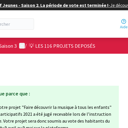
f Jeunes - Saison 2. La période de vote est terminée !
-
Je découv
Aide
Menu utilisateur
Saison 3
/
💡 LES 116 PROJETS DEPOSÉS
ue parce que :
 votre projet "Faire découvrir la musique à tous les enfants"
rticipatifs 2021 a été jugé recevable lors de l’instruction
lle. Votre projet sera donc soumis au vote des habitants du
u 9 avril au 9 mai sur la plateforme