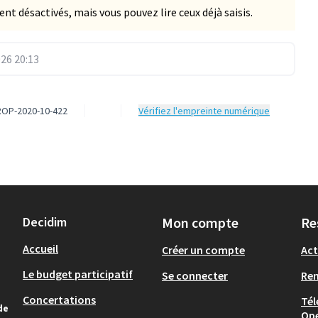
 désactivés, mais vous pouvez lire ceux déjà saisis.
26 20:13
PROP-2020-10-422
Vérifiez l'empreinte numérique
Decidim
Mon compte
Re
Accueil
Créer un compte
Act
Le budget participatif
Se connecter
Re
Concertations
Tél
de
Op