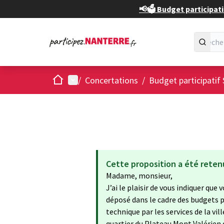
📢🗳️ Budget participati
Accueil
Menu principal
/
Concertations
/
Budget participatif 
Cette proposition a été reten
Madame, monsieur,
J’ai le plaisir de vous indiquer que
déposé dans le cadre des budgets pa
technique par les services de la vi
quartier du Plateau Mont Valérien d