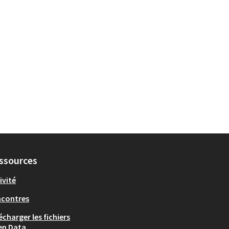
ssources
ivité
ncontres
écharger les fichiers
en Data