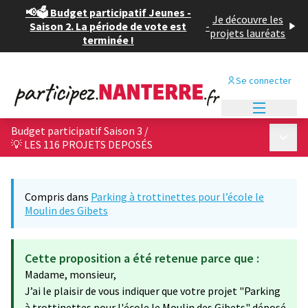
📢🗳️ Budget participatif Jeunes -
Je découvre les
Saison 2. La période de vote est
-
projets lauréats
terminée !
Se connecter
Menu princi
Budget participatif Saison 3
/
Menu p
💡 LES 116 PROJETS DEPOSÉS
Compris dans
Parking à trottinettes pour l’école le
Moulin des Gibets
Cette proposition a été retenue parce que :
Madame, monsieur,
J’ai le plaisir de vous indiquer que votre projet "Parking
à trottinettes pour l'école le Moulin des Gibets" déposé