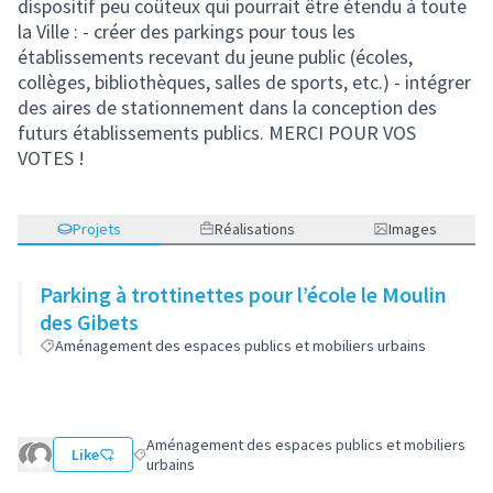
dispositif peu coûteux qui pourrait être étendu à toute
la Ville : - créer des parkings pour tous les
établissements recevant du jeune public (écoles,
collèges, bibliothèques, salles de sports, etc.) - intégrer
des aires de stationnement dans la conception des
futurs établissements publics. MERCI POUR VOS
VOTES !
Projets
Réalisations
Images
Parking à trottinettes pour l’école le Moulin
des Gibets
Aménagement des espaces publics et mobiliers urbains
Aménagement des espaces publics et mobiliers
Like
Filtrer les résultats de la catégorie : Aménagement de
urbains