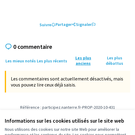
Partager
Signaler
Suivre
0 commentaire
Les plus
Les plus
Les mieux notés
Les plus récents
anciens
débattus
Les commentaires sont actuellement désactivés, mais
vous pouvez lire ceux déjà saisis.
Référence : participez.nanterre.fr-PROP-2020-10-431
Vérifiez l'empreinte numérique
Informations sur les cookies utilisés sur le site web
Nous utilisons des cookies sur notre site Web pour améliorer la
Conditions d'utilisation
performance et les contenus du site. Les cookies nous permettent