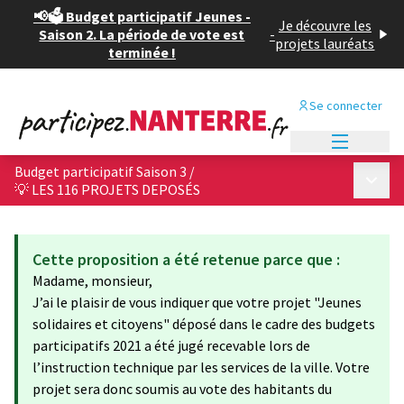
📢🗳️ Budget participatif Jeunes -
Je découvre les
Saison 2. La période de vote est
-
projets lauréats
terminée !
Se connecter
Menu princi
Budget participatif Saison 3
/
Menu p
💡 LES 116 PROJETS DEPOSÉS
Cette proposition a été retenue parce que :
Madame, monsieur,
J’ai le plaisir de vous indiquer que votre projet "Jeunes
solidaires et citoyens" déposé dans le cadre des budgets
participatifs 2021 a été jugé recevable lors de
l’instruction technique par les services de la ville. Votre
projet sera donc soumis au vote des habitants du