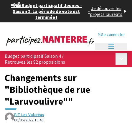
📢🗳️ Budget participatif Jeunes -
Je découvre les
Saison 2. La période de vote est
-
projets lauréats
terminée !
Se connecter
Menu princi
Budget participatif Saison 4
/
Menu p
Retrouvez les 92 propositions
Changements sur
"Bibliothèque de rue
"Laruvoulivre""
FJT Les Valcréas
06/05/2022 13:43