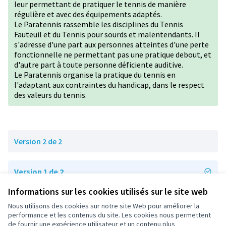
leur permettant de pratiquer le tennis de manière
régulière et avec des équipements adaptés.
Le Paratennis rassemble les disciplines du Tennis
Fauteuil et du Tennis pour sourds et malentendants. Il
s'adresse d'une part aux personnes atteintes d'une perte
fonctionnelle ne permettant pas une pratique debout, et
d'autre part à toute personne déficiente auditive.
Le Paratennis organise la pratique du tennis en
l'adaptant aux contraintes du handicap, dans le respect
des valeurs du tennis.
Version 2 de 2
Version 1 de 2
Informations sur les cookies utilisés sur le site web
Nous utilisons des cookies sur notre site Web pour améliorer la
Conditions d'utilisation
performance et les contenus du site. Les cookies nous permettent
Paramètres des cookies
de fournir une expérience utilisateur et un contenu plus
participez.nanterre.fr sur X
participez.nanterre.fr sur Facebook
participez.nanterre.fr sur Instagram
participez.nanterre.fr sur YouTube
participez.nanterre.fr sur GitHub