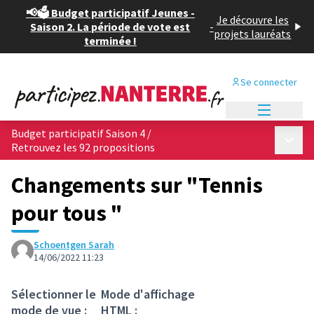
📢🗳️ Budget participatif Jeunes -
Je découvre les
Saison 2. La période de vote est
-
projets lauréats
terminée !
Se connecter
Menu princi
Budget participatif Saison 4
/
Menu p
Retrouvez les 92 propositions
Changements sur "Tennis
pour tous "
Schoentgen Sarah
14/06/2022 11:23
Sélectionner le
Mode d'affichage
mode de vue :
HTML :