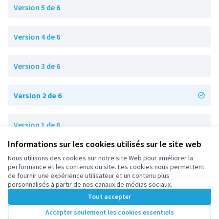
Version 5 de 6
Version 4 de 6
Version 3 de 6
Version 2 de 6
Version 1 de 6
Informations sur les cookies utilisés sur le site web
Nous utilisons des cookies sur notre site Web pour améliorer la
Conditions d'utilisation
performance et les contenus du site. Les cookies nous permettent
Paramètres des cookies
de fournir une expérience utilisateur et un contenu plus
participez.nanterre.fr sur X
participez.nanterre.fr sur Facebook
participez.nanterre.fr sur Instagram
participez.nanterre.fr sur YouTube
participez.nanterre.fr sur GitHub
personnalisés à partir de nos canaux de médias sociaux.
(Lien externe)
(Lien externe)
(Lien externe)
(Lien externe)
(Lien externe)
Tout accepter
Accepter seulement les cookies essentiels