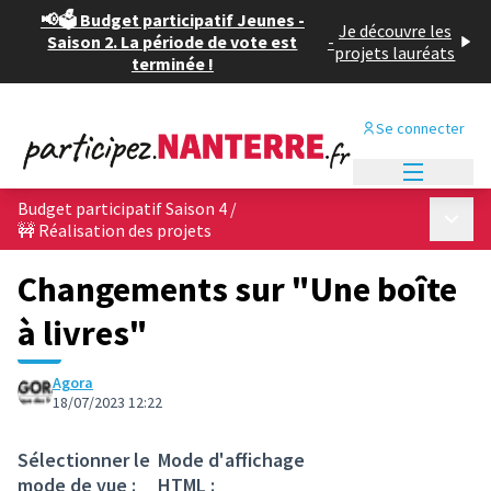
📢🗳️ Budget participatif Jeunes -
Je découvre les
Saison 2. La période de vote est
-
projets lauréats
terminée !
Se connecter
Menu princi
Budget participatif Saison 4
/
Menu p
🚧 Réalisation des projets
Changements sur "Une boîte
à livres"
Agora
18/07/2023 12:22
Sélectionner le
Mode d'affichage
mode de vue :
HTML :