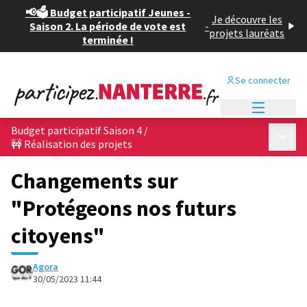
📢🗳️ Budget participatif Jeunes -
Je découvre les
Saison 2. La période de vote est
-
projets lauréats
terminée !
Se connecter
Menu princi
Budget participatif Saison 4
/
Menu p
🚧 Réalisation des projets
Changements sur
"Protégeons nos futurs
citoyens"
Agora
30/05/2023 11:44