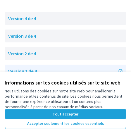
Version 4 de 4
Version 3 de 4
Version 2 de 4
Version 1 de 4
Informations sur les cookies utilisés sur le site web
Nous utilisons des cookies sur notre site Web pour améliorer la
Conditions d'utilisation
performance et les contenus du site. Les cookies nous permettent
Paramètres des cookies
de fournir une expérience utilisateur et un contenu plus
participez.nanterre.fr sur X
participez.nanterre.fr sur Facebook
participez.nanterre.fr sur Instagram
participez.nanterre.fr sur YouTube
participez.nanterre.fr sur GitHub
personnalisés à partir de nos canaux de médias sociaux.
(Lien externe)
(Lien externe)
(Lien externe)
(Lien externe)
(Lien externe)
Tout accepter
Accepter seulement les cookies essentiels
Licence Cre
(Lien extern