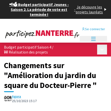
📢🗳️ Budget participatif Jeunes -
Je découvre les
Saison 2. La période de vote est
-
projets lauréats
terminée !
Se connecter
Menu princi
Budget participatif Saison 4
/
Menu p
🚧 Réalisation des projets
Changements sur
"Amélioration du jardin du
square du Docteur-Pierre "
Agora
25/10/2023 15:17