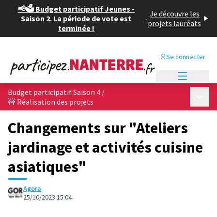
📢🗳️ Budget participatif Jeunes -
Je découvre les
Saison 2. La période de vote est
-
projets lauréats
terminée !
Se connecter
Menu princi
Budget participatif Saison 4
/
Menu p
🚧 Réalisation des projets
Changements sur "Ateliers
jardinage et activités cuisine
asiatiques"
Agora
25/10/2023 15:04