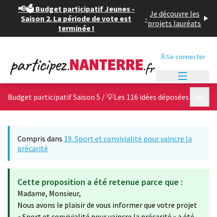
📢🗳️ Budget participatif Jeunes -
Je découvre les
Saison 2. La période de vote est
-
projets lauréats
terminée !
Se connecter
Menu princi
Menu p
Budget participatif Saison 5
/
💡Les 116 idées déposées
Compris dans
19. Sport et convivialité pour vaincre la
précarité
Cette proposition a été retenue parce que :
Madame, Monsieur,
Nous avons le plaisir de vous informer que votre projet
« Sport et convivialité pour vaincre la précarité » a été