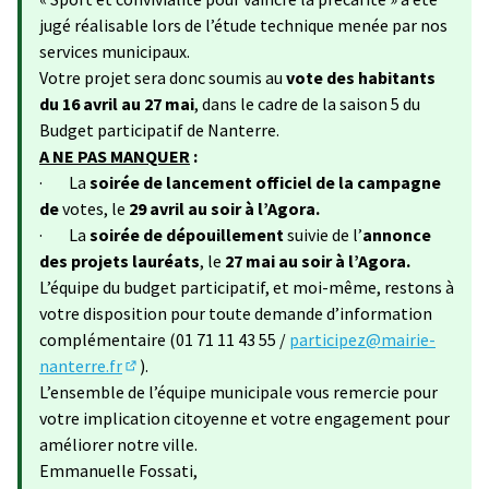
jugé réalisable lors de l’étude technique menée par nos
services municipaux.
Votre projet sera donc soumis au
vote des habitants
du 16 avril au 27 mai
, dans le cadre de la saison 5 du
Budget participatif de Nanterre.
A NE PAS MANQUER
:
· La
soirée de lancement officiel de la campagne
de
votes, le
29 avril au soir à l’Agora.
· La
soirée de dépouillement
suivie de l’
annonce
des projets lauréats
, le
27 mai au soir à l’Agora.
L’équipe du budget participatif, et moi-même, restons à
votre disposition pour toute demande d’information
complémentaire (01 71 11 43 55 /
participez@mairie-
nanterre.fr
).
(S'ouvre dans un nouvel onglet)
L’ensemble de l’équipe municipale vous remercie pour
votre implication citoyenne et votre engagement pour
améliorer notre ville.
Emmanuelle Fossati,