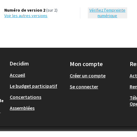
Numéro de version 2
(sur 2)
Vérifiez l'empreinte
voir les autres versions
numérique
Decidim
Mon compte
Re
Accueil
Créer un compte
Act
Le budget participatif
Se connecter
Re
Concertations
Tél
de
Op
Assemblées
.