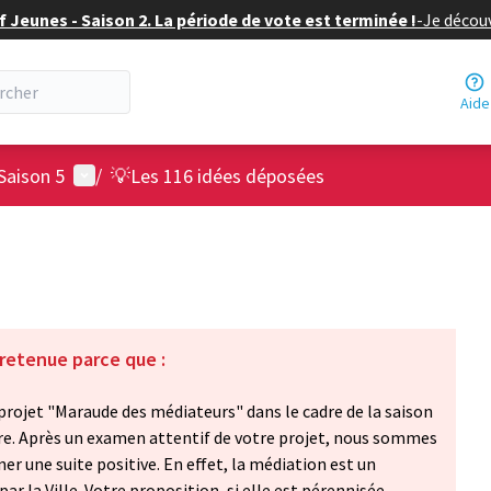
f Jeunes - Saison 2. La période de vote est terminée !
-
Je découv
Aide
Menu utilisateur
Saison 5
/
💡Les 116 idées déposées
 retenue parce que :
e projet "Maraude des médiateurs" dans le cadre de la saison
rre. Après un examen attentif de votre projet, nous sommes
ner une suite positive. En effet, la médiation est un
par la Ville. Votre proposition, si elle est pérennisée,