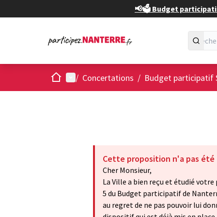
📢🗳️ Budget participati
Accueil
Menu principal
/
Concertations
/
Budget participatif 
Cette proposition n'a pas été
Cher Monsieur,
La Ville a bien reçu et étudié votr
5 du Budget participatif de Nante
au regret de ne pas pouvoir lui don
dispositif qui est déjà mis en place 