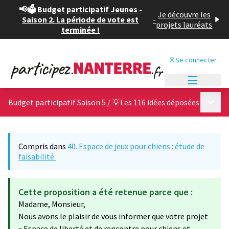
📢🗳️ Budget participatif Jeunes -
Je découvre les
Saison 2. La période de vote est
-
projets lauréats
terminée !
Se connecter
Menu princi
Menu p
Budget participatif Saison 5
/
💡Les 116 idées déposées
Compris dans
40. Espace de jeux pour chiens : étude de
faisabilité
Cette proposition a été retenue parce que :
Madame, Monsieur,
Nous avons le plaisir de vous informer que votre projet
« Espace de liberté et de rencontre pour chiens et