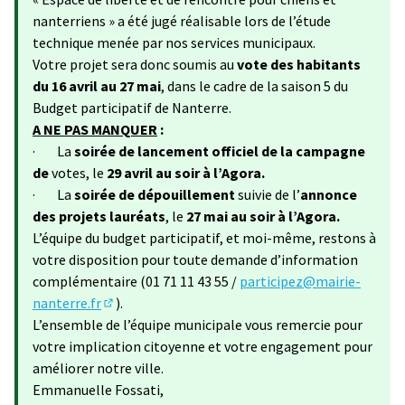
nanterriens » a été jugé réalisable lors de l’étude
technique menée par nos services municipaux.
Votre projet sera donc soumis au
vote des habitants
du 16 avril au 27 mai
, dans le cadre de la saison 5 du
Budget participatif de Nanterre.
A NE PAS MANQUER
:
· La
soirée de lancement officiel de la campagne
de
votes, le
29 avril au soir à l’Agora.
· La
soirée de dépouillement
suivie de l’
annonce
des projets lauréats
, le
27 mai au soir à l’Agora.
L’équipe du budget participatif, et moi-même, restons à
votre disposition pour toute demande d’information
complémentaire (01 71 11 43 55 /
participez@mairie-
nanterre.fr
).
(S'ouvre dans un nouvel onglet)
L’ensemble de l’équipe municipale vous remercie pour
votre implication citoyenne et votre engagement pour
améliorer notre ville.
Emmanuelle Fossati,