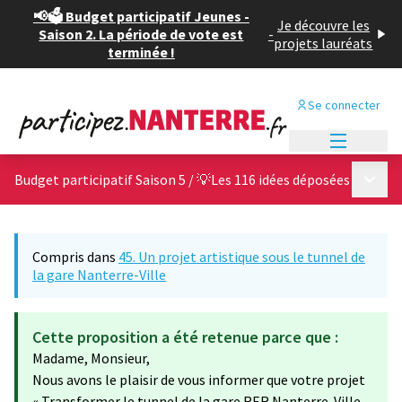
📢🗳️ Budget participatif Jeunes -
Je découvre les
Saison 2. La période de vote est
-
projets lauréats
terminée !
Se connecter
Menu princi
Menu p
Budget participatif Saison 5
/
💡Les 116 idées déposées
Compris dans
45. Un projet artistique sous le tunnel de
la gare Nanterre-Ville
Cette proposition a été retenue parce que :
Madame, Monsieur,
Nous avons le plaisir de vous informer que votre projet
« Transformer le tunnel de la gare RER Nanterre-Ville