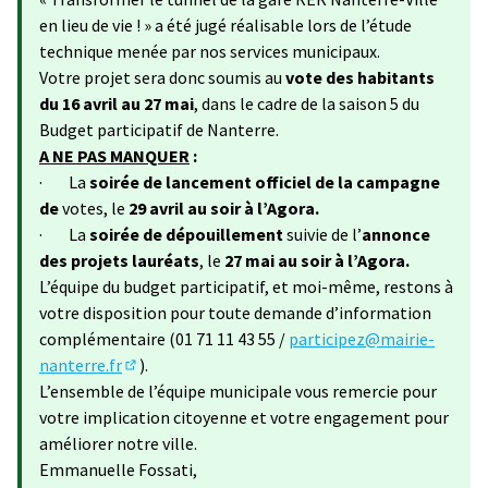
en lieu de vie ! » a été jugé réalisable lors de l’étude
technique menée par nos services municipaux.
Votre projet sera donc soumis au
vote des habitants
du 16 avril au 27 mai
, dans le cadre de la saison 5 du
Budget participatif de Nanterre.
A NE PAS MANQUER
:
· La
soirée de lancement officiel de la campagne
de
votes, le
29 avril au soir à l’Agora.
· La
soirée de dépouillement
suivie de l’
annonce
des projets lauréats
, le
27 mai au soir à l’Agora.
L’équipe du budget participatif, et moi-même, restons à
votre disposition pour toute demande d’information
complémentaire (01 71 11 43 55 /
participez@mairie-
nanterre.fr
).
(S'ouvre dans un nouvel onglet)
L’ensemble de l’équipe municipale vous remercie pour
votre implication citoyenne et votre engagement pour
améliorer notre ville.
Emmanuelle Fossati,