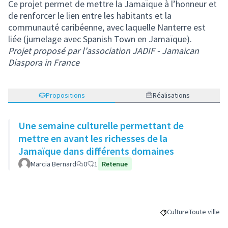
Ce projet permet de mettre la Jamaïque à l’honneur et
de renforcer le lien entre les habitants et la
communauté caribéenne, avec laquelle Nanterre est
liée (jumelage avec Spanish Town en Jamaïque).
Projet proposé par l'association JADIF - Jamaican
Diaspora in France
Propositions
Réalisations
Une semaine culturelle permettant de
mettre en avant les richesses de la
Jamaïque dans différents domaines
Marcia Bernard
0
1
Retenue
Culture
Toute ville
Filtrer les résultats
Filtrer les ré