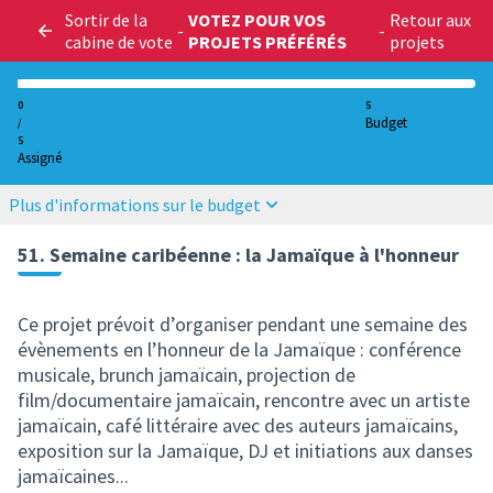
Sortir de la
VOTEZ POUR VOS
Retour aux
-
-
cabine de vote
PROJETS PRÉFÉRÉS
projets
0
5
Budget
/
5
Assigné
Plus d'informations sur le budget
51. Semaine caribéenne : la Jamaïque à l'honneur
Ce projet prévoit d’organiser pendant une semaine des
évènements en l’honneur de la Jamaïque : conférence
musicale, brunch jamaïcain, projection de
film/documentaire jamaïcain, rencontre avec un artiste
jamaïcain, café littéraire avec des auteurs jamaïcains,
exposition sur la Jamaïque, DJ et initiations aux danses
jamaïcaines...