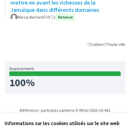
mettre en avant les richesses de la
Jamaïque dans différents domaines
Marcia Bernard
0
1
Retenue
Culture
Toute ville
Filtrer les résultats de l
Filtrer les résu
Avancement
100%
Référence : participez.nanterre.fr-RESU-2025-10-442
Numéro de version 3
(sur 3)
voir les autres versions
Informations sur les cookies utilisés sur le site web