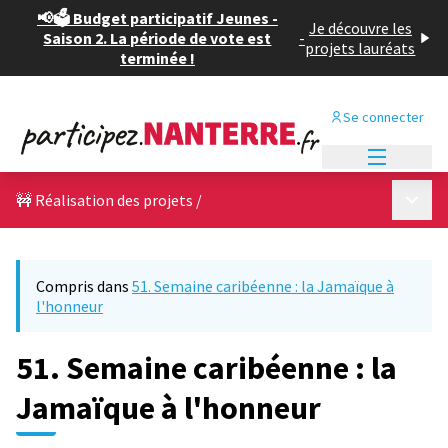
📢🗳️ Budget participatif Jeunes -
Je découvre les
Saison 2. La période de vote est
-
projets lauréats
terminée !
Se connecter
Menu princi
Menu p
🚧 Réalisation des projets
/
Compris dans
51. Semaine caribéenne : la Jamaïque à
l'honneur
51. Semaine caribéenne : la
Jamaïque à l'honneur