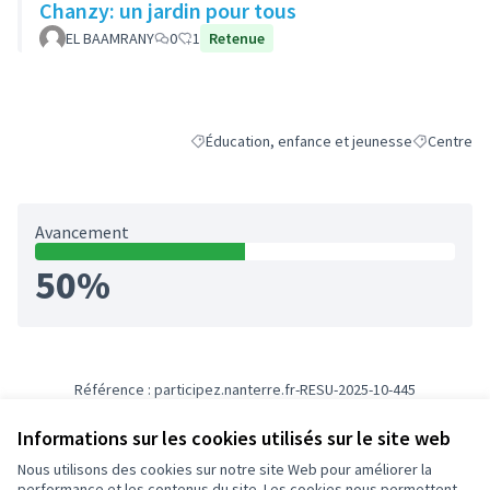
Chanzy: un jardin pour tous
EL BAAMRANY
0
1
Retenue
Éducation, enfance et jeunesse
Centre
Filtrer les résultats de la catégorie : Éducati
Filtrer les 
Avancement
50%
Référence : participez.nanterre.fr-RESU-2025-10-445
Numéro de version 3
(sur 3)
voir les autres versions
Informations sur les cookies utilisés sur le site web
Nous utilisons des cookies sur notre site Web pour améliorer la
Conditions d'utilisation
performance et les contenus du site. Les cookies nous permettent