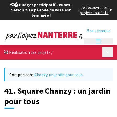
📢🗳️ Budget participatif Jeunes -
Je découvre les
Saison 2. La période de vote est
-
projets lauréats
terminée !
Se connecter
Menu princi
Menu p
🚧 Réalisation des projets
/
Compris dans
Chanzy: un jardin pour tous
41. Square Chanzy : un jardin
pour tous