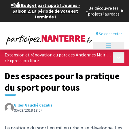
📢🗳️ Budget participatif Jeunes -
Je découvre les
Saison 2. La période de vote est
-
projets lauréats
terminée !
Se connecter
Menu princi
Extension et rénovation du parc des Anciennes Mairies, &quot;poumon vert&quot; du centre ville
Menu p
/
Expression libre
Des espaces pour la pratique
du sport pour tous
Gilles Gauché Cazalis
05/03/2019 18:54
La pratique du sport en milieu urbain se développe. Les